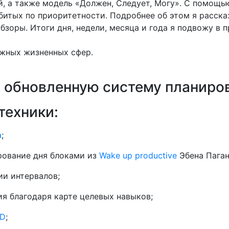
, а также модель «Должен, Следует, Могу». С помощь
збитых по приоритетности. Подробнее об этом я расска
бзоры. Итоги дня, недели, месяца и года я подвожу в
ажных жизненных сфер.
ю обновленную систему планиро
техники:
а
;
рование дня блоками из
Wake up productive
Эбена Паган
и интервалов;
ия благодаря карте целевых навыков;
TD
;