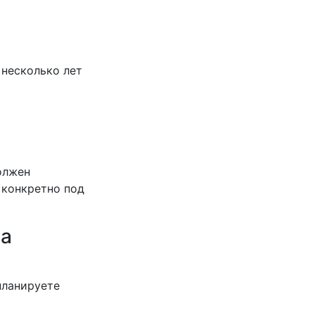
 несколько лет
олжен
 конкретно под
 а
планируете