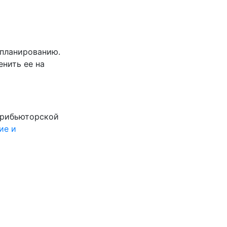
 планированию.
енить ее на
стрибьюторской
ие и