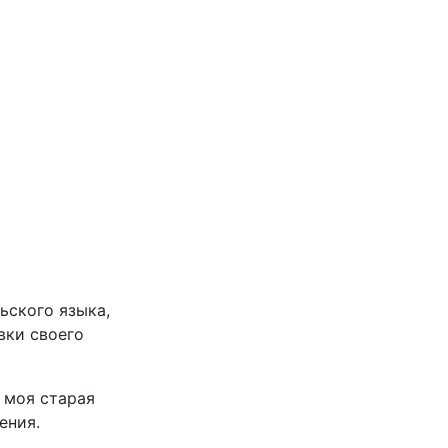
ьского языка,
вки своего
у моя старая
ения.