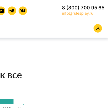
8 (800) 700 95 65
info@rulesplay.ru
к все