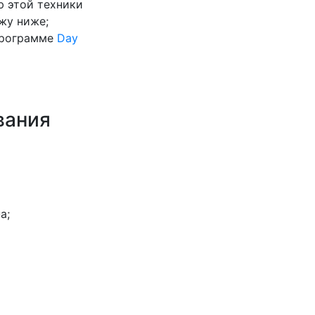
ю этой техники
жу ниже;
 программе
Day
вания
а;