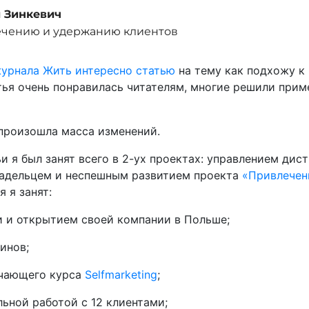
й Зинкевич
ечению и удержанию клиентов
урнала Жить интересно статью
на тему как подхожу к
тья очень понравилась читателям, многие решили прим
 произошла масса изменений.
и я был занят всего в 2-ух проектах: управлением ди
ладельцем и неспешным развитием проекта
«Привлечен
я я занят:
и и открытием своей компании в Польше;
инов;
учающего курса
Selfmarketing
;
ьной работой с 12 клиентами;