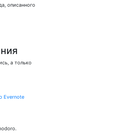
да, описанного
ания
сь, а только
ю Evernote
odoro.