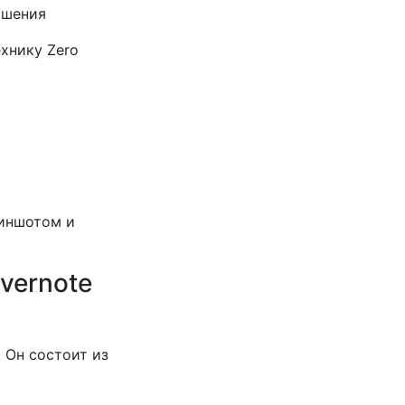
ршения
ехнику Zero
риншотом и
vernote
 Он состоит из