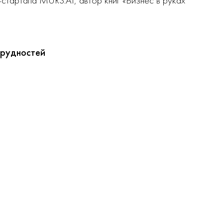
тартапа MURS.AI, автор книг «Бизнес в руках
трудностей