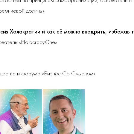
тающей по принципам самоорганизации, основатель IT-с
Кремниевой долины»
сия Холакратии и как её можно внедрить, избежав 
ователь «HolacracyOne»
бщества и форума «Бизнес Со Смыслом»