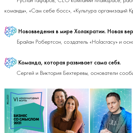
Руслан Гафаров, CEO компании Malikspace, рабо
команды», «Сам себе босс», «Культура организаций 
Нововведения в мире Холакратии. Новая вер
Брайан Робертсон, создатель «Holacracy» и осн
Команда, которая развивает сама себя.
Сергей и Виктория Бехтеревы, основатели соо