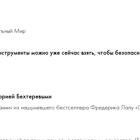
альный Мир
нструменты можно уже сейчас взять, чтобы безопас
торией Бехтеревыми
пании» из нашумевшего бестселлера Фредерика Лалу «