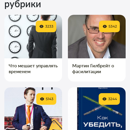
рубрики
3233
5342
Что мешает управлять
Мартин Гилбрейт о
временем
фасилитации
5143
3244