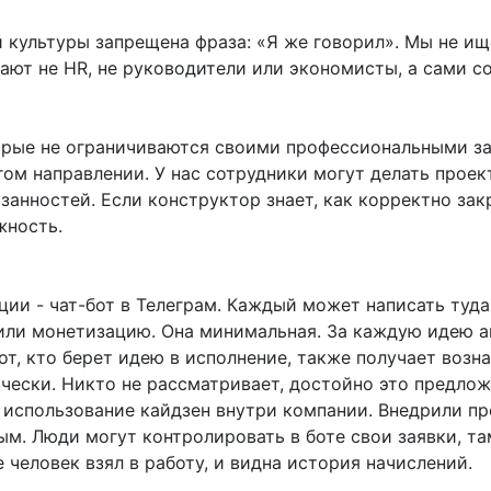
 культуры запрещена фраза: «Я же говорил». Мы не ищ
ют не HR, не руководители или экономисты, а сами с
ые не ограничиваются своими профессиональными за
гом направлении. У нас сотрудники могут делать проек
занностей. Если конструктор знает, как корректно зак
жность.
ии - чат-бот в Телеграм. Каждый может написать туд
или монетизацию. Она минимальная. За каждую идею 
Тот, кто берет идею в исполнение, также получает возн
чески. Никто не рассматривает, достойно это предло
и использование кайдзен внутри компании. Внедрили п
ым. Люди могут контролировать в боте свои заявки, т
 человек взял в работу, и видна история начислений.