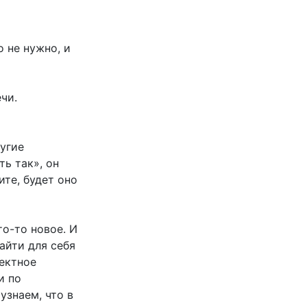
о
о не нужно, и
чи.
угие
ть так», он
ите, будет оно
о-то новое. И
айти для себя
ректное
и по
узнаем, что в