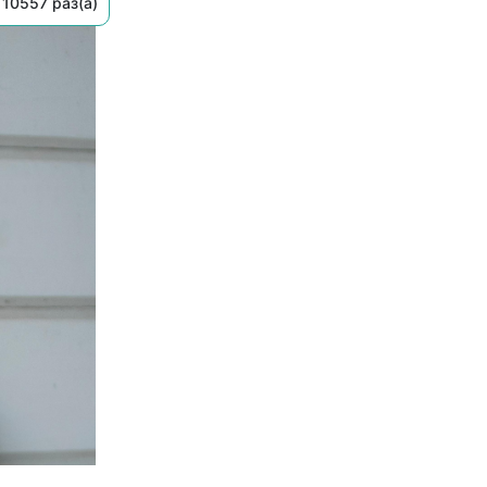
10557 раз(а)