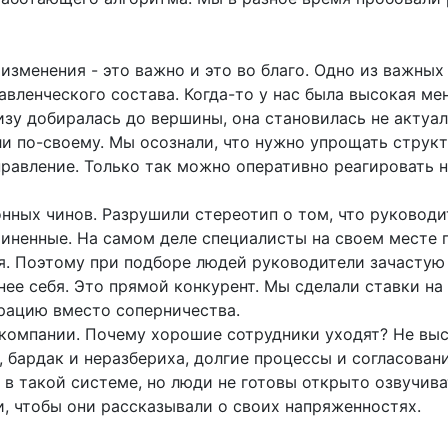
изменения - это важно и это во благо. Одно из важны
вленческого состава. Когда-то у нас была высокая м
зу добиралась до вершины, она становилась не актуал
и по-своему. Мы осознали, что нужно упрощать структ
правление. Только так можно оперативно реагировать 
ных чинов. Разрушили стереотип о том, что руководи
чиненные. На самом деле специалисты на своем месте 
я. Поэтому при подборе людей руководители зачастую
нее себя. Это прямой конкурент. Мы сделали ставки на
рацию вместо соперничества.
 компании. Почему хорошие сотрудники уходят? Не вы
 бардак и неразбериха, долгие процессы и согласовани
 в такой системе, но люди не готовы открыто озвучива
, чтобы они рассказывали о своих напряженностях.