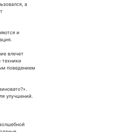
ьзовался, а
от
няются и
ация.
ние влечет
е техники
ным поведением
виновато?».
ля улучшений.
 волшебной
 разные