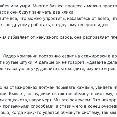
яйся или умри. Многие бизнес-процессы можно прост
сов они будут занимать два клика.
ите все, что можно упростить, избавьтесь от всего, чт
ет по-другому работать, по-другому генерить идеи.
ния избавляет от ненужного хаоса, она расправляет пле
с. Лидер компании постоянно ездит на стажировки в др
 крутые штуки. А дальше он не говорит: «давайте дела
ел классную штуку, давайте вы съездите, изучите и реш
то на стажировках должен побывать каждый, увидеть чт
ции. Бывает, сотрудники пытаются обмануть систему, н
ии соцпакета, например). Мы это замечаем. Это некор
м привычными способами, а ставим его в конец очеред
рошо, когда кому-то удается обмануть систему, так мы 