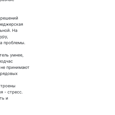
х решений
енеджерская
ьной. На
уру,
на проблемы.
тель умнее,
подчас
 не принимают
 рядовых
строены
я - стресс.
ть и