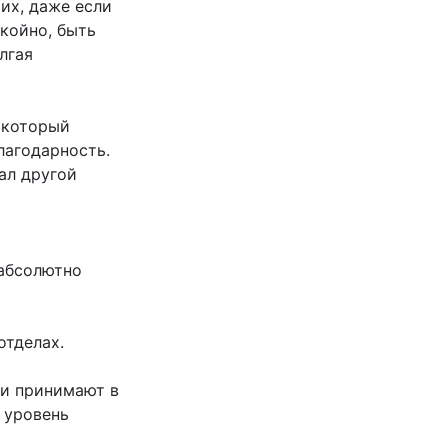
их, даже если
койно, быть
лгая
 который
лагодарность.
ал другой
 абсолютно
отделах.
ли принимают в
 уровень