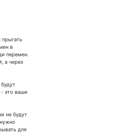
: прыгать
мен в
ди перемен.
, а через
 будут
 - это ваши
ни не будут
 нужно
рывать для