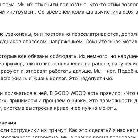
я тема. Мы их отменили полностью. Кто-то этим воспол
ый инструмент. Со временем команда вычистила себя 
е узаконены, они постоянно пересматриваются, допол
рудников стрессом, напряжением. Сомнительная мотив
которые все обязаны соблюдать. Их немного, но наруше
Например, алкогольное опьянение на работе, нарушени
штрафуют и отправят работать дальше. Мы - нет. Подоб
свою жизнь и жизнь коллег. Это недопустимо.
и признаться в ней. В GOOD WOOD есть правило: «Что 
т?», принимаем и прощаем ошибки. Это возможность д
, система выстроена криво и ее нужно менять.
енения
сли сотрудники их примут. Как это сделать? У нас нет
 работающего алгоритма. Мы в разное время пробовали