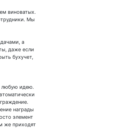
ем виноватых.
отрудники. Мы
дачами, а
ты, даже если
рыть бухучет,
а любую идею.
автоматически
аграждение.
жение награды
росто элемент
ам же приходят