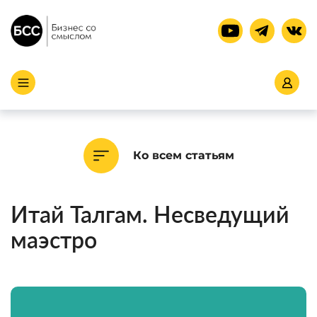
Ко всем статьям
Итай Талгам. Несведущий
маэстро