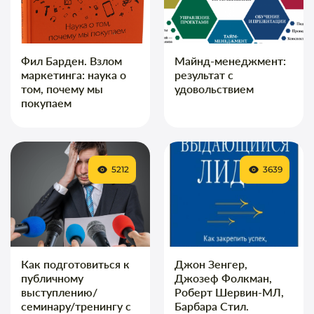
Фил Барден. Взлом
Майнд-менеджмент:
маркетинга: наука о
результат с
том, почему мы
удовольствием
покупаем
5212
3639
Как подготовиться к
Джон Зенгер,
публичному
Джозеф Фолкман,
выступлению/
Роберт Шервин-МЛ,
семинару/тренингу с
Барбара Стил.