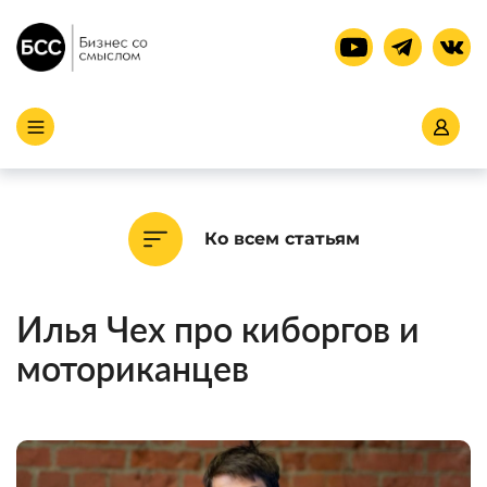
Ко всем статьям
Илья Чех про киборгов и
моториканцев