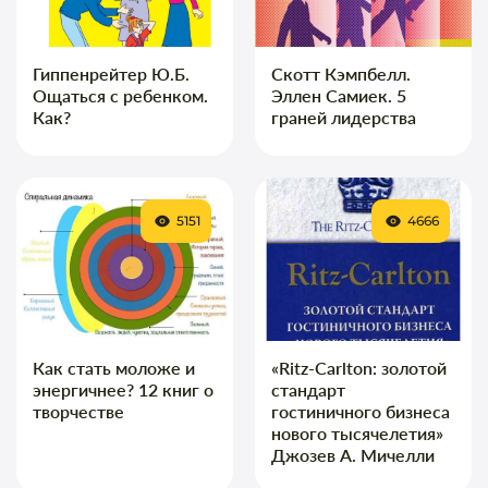
Гиппенрейтер Ю.Б.
Скотт Кэмпбелл.
Ощаться с ребенком.
Эллен Самиек. 5
Как?
граней лидерства
5151
4666
Как стать моложе и
«Ritz-Carlton: золотой
энергичнее? 12 книг о
стандарт
творчестве
гостиничного бизнеса
нового тысячелетия»
Джозев А. Мичелли