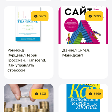
3965
3690
Рэймонд
Дэниел Сигел.
Курцвейл,Терри
Майндсайт
Гроссман. Transcend.
Как управлять
стрессом
3231
3669